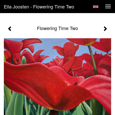
Ella Joosten - Flowering Time Two
Tog
navi
Flowering Time Two