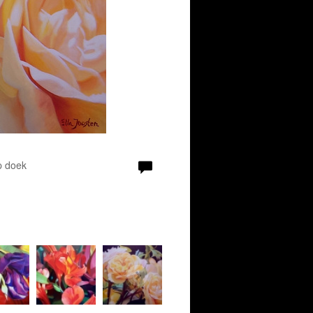
p doek