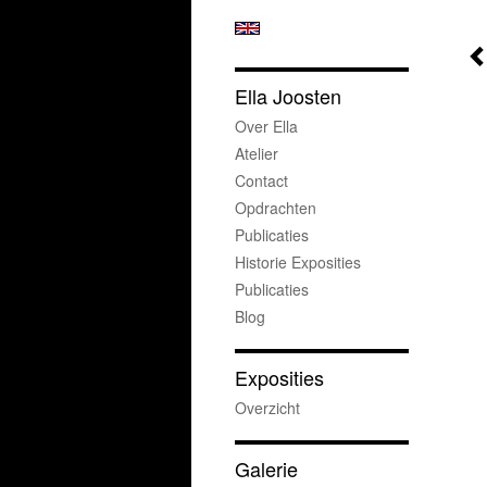
Ella Joosten
Over Ella
Atelier
Contact
Opdrachten
Publicaties
Historie Exposities
Publicaties
Blog
Exposities
Overzicht
Galerie