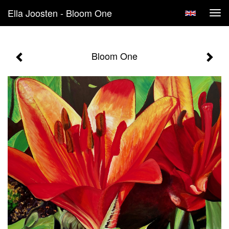
Ella Joosten - Bloom One
Tog
navi
Bloom One