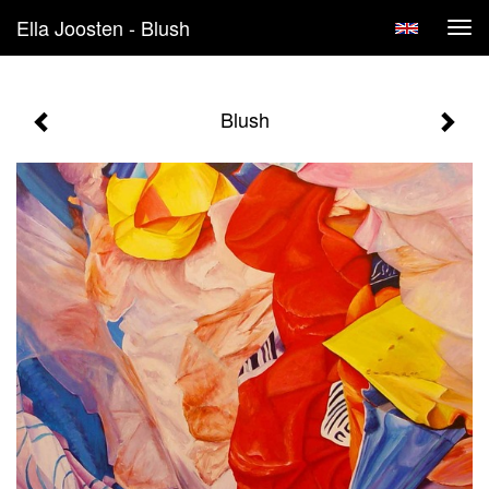
Ella Joosten - Blush
Tog
navi
Blush