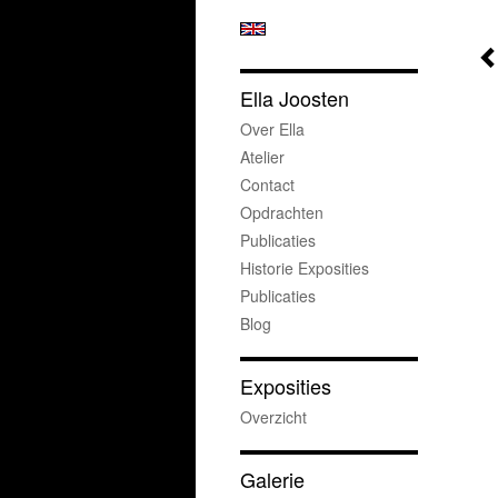
Ella Joosten
Over Ella
Atelier
Contact
Opdrachten
Publicaties
Historie Exposities
Publicaties
Blog
Exposities
Overzicht
Galerie