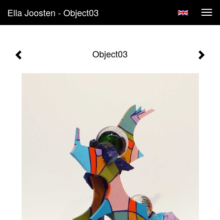
Ella Joosten - Object03
Tog
navi
Object03