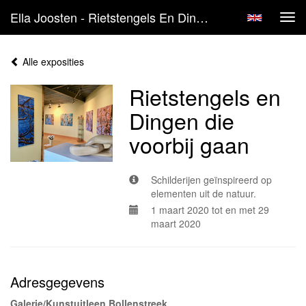
Ella Joosten - Rietstengels En Dingen Die Voorbij Gaan
Tog
navi
Alle exposities
Rietstengels en
Dingen die
voorbij gaan
Schilderijen geïnspireerd op
elementen uit de natuur.
1 maart 2020 tot en met 29
maart 2020
Adresgegevens
Galerie/Kunstuitleen Bollenstreek